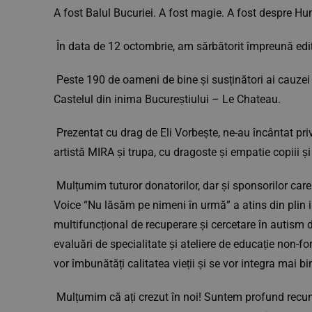
A fost Balul Bucuriei. A fost magie. A fost despre H
În data de 12 octombrie, am sărbătorit împreună ediția
Peste 190 de oameni de bine și susținători ai cauzei
Castelul din inima Bucureștiului – Le Chateau.
Prezentat cu drag de Eli Vorbește, ne-au încântat pr
artistă MIRA și trupa, cu dragoste și empatie copiii și t
Mulțumim tuturor donatorilor, dar și sponsorilor ca
Voice “Nu lăsăm pe nimeni în urmă” a atins din plin in
multifuncțional de recuperare și cercetare în autism 
evaluări de specialitate și ateliere de educație non-fo
vor îmbunătăți calitatea vieții și se vor integra mai bi
Mulțumim că ați crezut în noi! Suntem profund rec