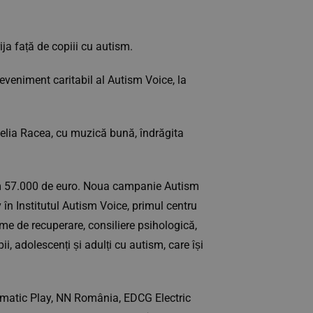
ija față de copiii cu autism.
eveniment caritabil al Autism Voice, la
melia Racea, cu muzică bună, îndrăgita
gem 57.000 de euro. Noua campanie Autism
 în Institutul Autism Voice, primul centru
me de recuperare, consiliere psihologică,
i, adolescenți și adulți cu autism, care își
gmatic Play, NN România, EDCG Electric