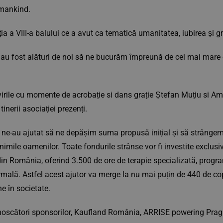
umankind.
 a VIII-a balului ce a avut ca tematică umanitatea, iubirea și gr
 au fost alături de noi să ne bucurăm împreună de cel mai mare 
ivirile cu momente de acrobație si dans grație Ștefan Muțiu si A
inerii asociației prezenți.
re ne-au ajutat să ne depășim suma propusă inițial și să strân
imile oamenilor. Toate fondurile strânse vor fi investite exclusiv
din România, oferind 3.500 de ore de terapie specializată, progra
rmală. Astfel acest ajutor va merge la nu mai puțin de 440 de copi
ne în societate.
unoscători sponsorilor, Kaufland România, ARRISE powering Pra