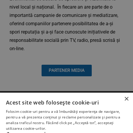
nivel local și național. În fiecare an are parte de o
importantă campanie de comunicare și mediatizare,
oferind companiilor partenere posibilitatea de a-și
spori reputația și a-și face cunoscute inițiativele de
responsabilitate socială prin TV, radio, presă scrisă și
on-line.
PARTENER MEDIA
×
Acest site web folosește cookie-uri
Folosim cookie-uri pentru a vă îmbunătăți experiența de navigare,
pentru a vă prezenta conținut și reclame personalizate și pentru a
analiza traficul nostru. Făcând click pe „Acceptă tot”, acceptați
utilizarea cookie-urilor.