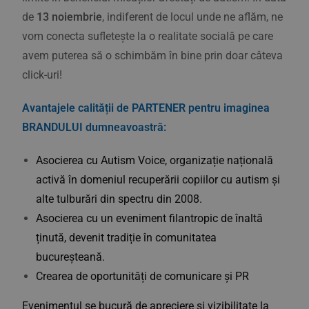
de
13 noiembrie
, indiferent de locul unde ne aflăm, ne
vom conecta sufletește la o realitate socială pe care
avem puterea să o schimbăm în bine prin doar câteva
click-uri!
Avantajele calității de PARTENER pentru imaginea
BRANDULUI dumneavoastră:
Asocierea cu Autism Voice, organizație națională
activă în domeniul recuperării copiilor cu autism și
alte tulburări din spectru din 2008.
Asocierea cu un eveniment filantropic de înaltă
ținută, devenit tradiție în comunitatea
bucureșteană.
Crearea de oportunități de comunicare și PR
Evenimentul se bucură de apreciere și vizibilitate la