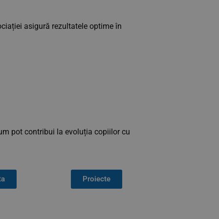
ciației asigură rezultatele optime în
m pot contribui la evoluția copiilor cu
ta
Proiecte