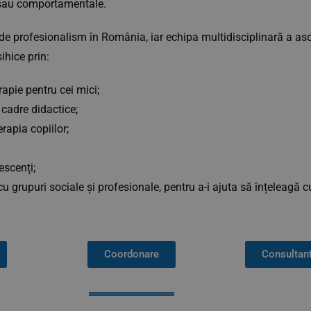
st sau comportamentale.
 de profesionalism în România, iar echipa multidisciplinară a aso
ihice prin:
apie pentru cei mici;
 cadre didactice;
rapia copiilor;
escenți;
grupuri sociale și profesionale, pentru a-i ajuta să înțeleagă cu
Coordonare
Consultan