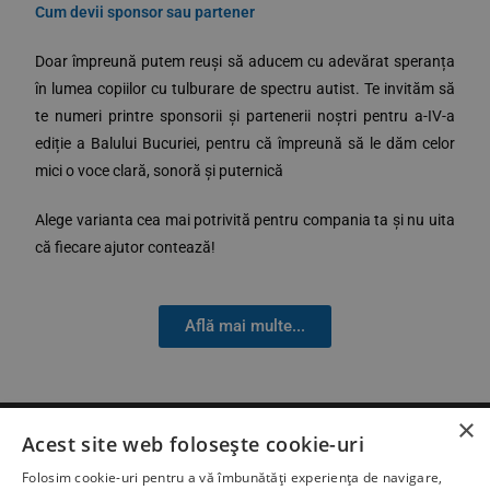
Cum devii sponsor sau partener
Doar împreună putem reuși să aducem cu adevărat speranța
în lumea copiilor cu tulburare de spectru autist. Te invităm să
te numeri printre sponsorii și partenerii noștri pentru a-IV-a
ediție a Balului Bucuriei, pentru că împreună să le dăm celor
mici o voce clară, sonoră și puternică
Alege varianta cea mai potrivită pentru compania ta și nu uita
că fiecare ajutor contează!
Află mai multe...
×
Acest site web folosește cookie-uri
Folosim cookie-uri pentru a vă îmbunătăți experiența de navigare,