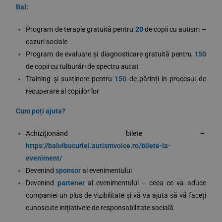
Bal:
Program de terapie gratuită pentru
20
de copii cu autism –
cazuri sociale
Program de evaluare și diagnosticare gratuită pentru
150
de copii cu tulburări de spectru autist
Training și susținere pentru
150
de părinți în procesul de
recuperare al copiilor lor
Cum poți ajuta?
Achiziționând bilete –
https://balulbucuriei.autismvoice.ro/bilete-la-
eveniment/
Devenind
sponsor
al evenimentului
Devenind
partener
al evenimentului – ceea ce va aduce
companiei un plus de vizibilitate și vă va ajuta să vă faceți
cunoscute inițiativele de responsabilitate socială