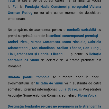
Tatu
,
o seară pe parcursul căreia ne va încânta vocea
lui
Feli
iar
Fundația Nadia Comăneci și coregraful Viviana
German Potlog
ne vor uimi cu un moment de deschidere
emoționant.
Ne pregătim, de asemenea, pentru o
tombolă caritabilă
cu
premii surprinzătoare de la
scriitori contemporani premiați
–
Andrei Plesu, Mircea Cartarescu, Ioana Nicolaie, Gabriela
Adamesteanu, Ana Blandiana, Stelian Tănase, Dan Lungu,
Tia Șerbănescu și Gabriel Liiceanu –
și pentru o
licitație
caritabilă de vinuri
de colecție de la crame premiate din
România.
Biletele pentru tombolă
se cumpără doar în cadrul
evenimentului, iar
licitația de vinuri
va fi susținută de către
somelierul premiat internațional,
Julia Scavo
,
și Președintele
Asociației Somelierilor din România, somelierul
Florin Voica
.
De
stinați
a fondurilor pe care ne propunem să le strângem la